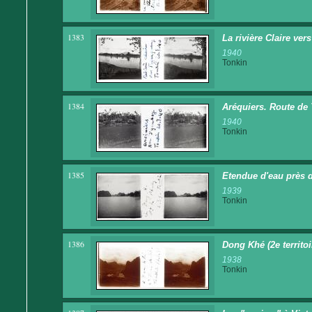
1383
La rivière Claire ve
1940
Tonkin
1384
Aréquiers. Route de
1940
Tonkin
1385
Etendue d'eau près 
1939
Tonkin
1386
Dong Khé (2e territoir
1938
Tonkin