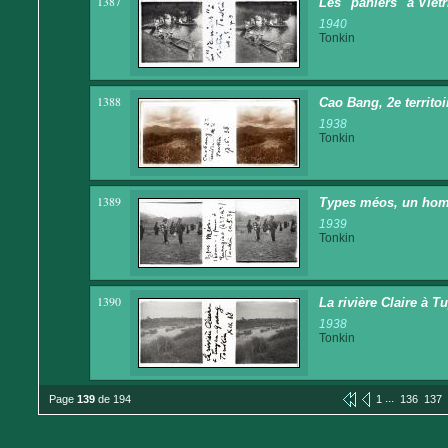
1387
Les "paniers" à Vietr
1940
Tonkin
1388
Cao Bang, 2e territoir
1938
Tonkin
1389
Types méos, un homme
1939
Tonkin
1390
La rivière Claire à 
1938
Tonkin
...
Page
139
de 194
1
136
137