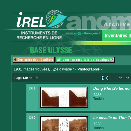
1931
images trouvées
, Type d'image :
« Photographie »
...
Page
139
de 194
1
136
137
1381
Dong Khé (2e territoir
1938
Tonkin
1382
La cuvette de Thin T
1938
Tonkin