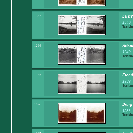
1383
La ri
1940
Tonkin
1384
Aréqu
1940
Tonkin
1385
Etend
1939
Tonkin
1386
Dong K
1938
Tonkin