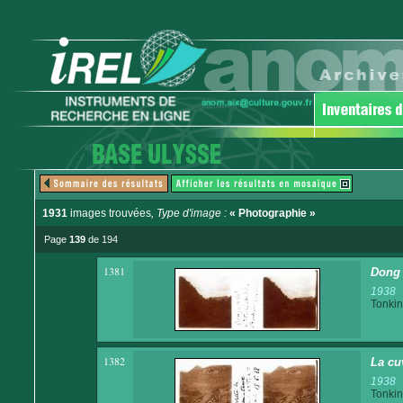
1931
images trouvées
, Type d'image :
« Photographie »
Page
139
de 194
1381
Dong K
1938
Tonkin
1382
La cu
1938
Tonkin