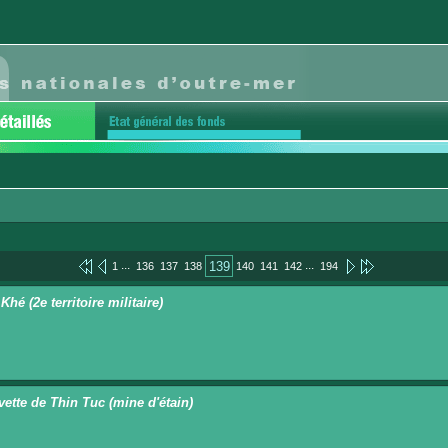
...
...
139
1
136
137
138
140
141
142
194
hé (2e territoire militaire)
vette de Thin Tuc (mine d'étain)