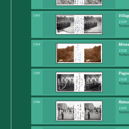
1393
Villag
1939
Tonkin
1394
Mines
1938
Tonkin
1395
Pagod
1938
Tonkin
1396
Retou
1940
Tonkin