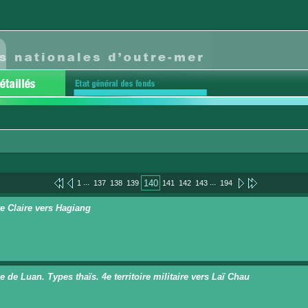
...
...
140
1
137
138
139
141
142
143
194
re Claire vers Hagiang
e de Luan. Types thaïs. 4e territoire militaire vers Laï Chau