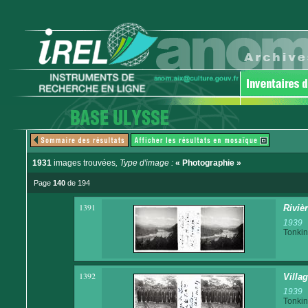
1931
images trouvées
, Type d'image :
« Photographie »
Page
140
de 194
1391
Riviè
1939
Tonkin
1392
Villag
1939
Tonkin