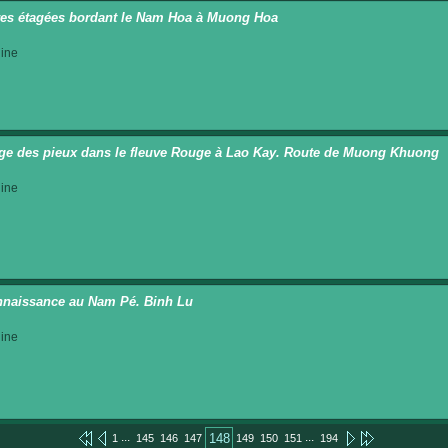
res étagées bordant le Nam Hoa à Muong Hoa
ine
ge des pieux dans le fleuve Rouge à Lao Kay. Route de Muong Khuong
ine
naissance au Nam Pé. Binh Lu
ine
...
...
148
1
145
146
147
149
150
151
194