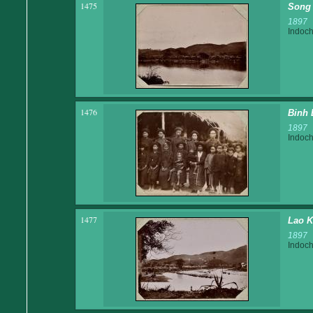
1475
Song 
1897
Indoch
1476
Binh 
1897
Indoch
1477
Lao K
1897
Indoch