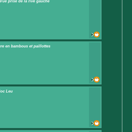
 Vue prise de la rive gauche
ure en bambous et paillottes
Coc Leu