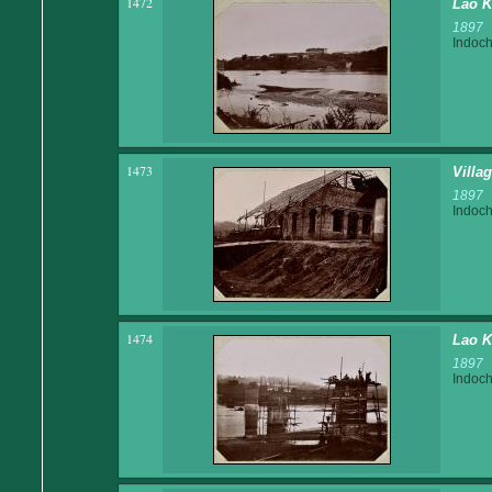
1472
Lao K
1897
Indoch
1473
Villa
1897
Indoch
1474
Lao K
1897
Indoch