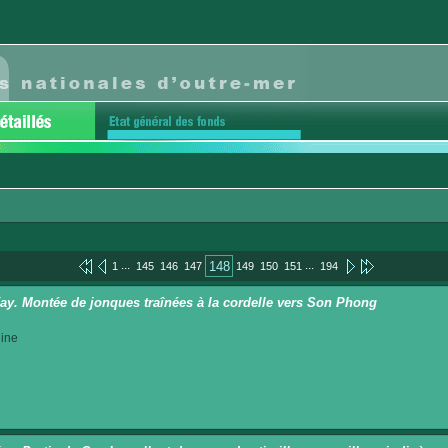
...
...
148
1
145
146
147
149
150
151
194
ay. Montée de jonques traînées à la cordelle vers Son Phong
ine