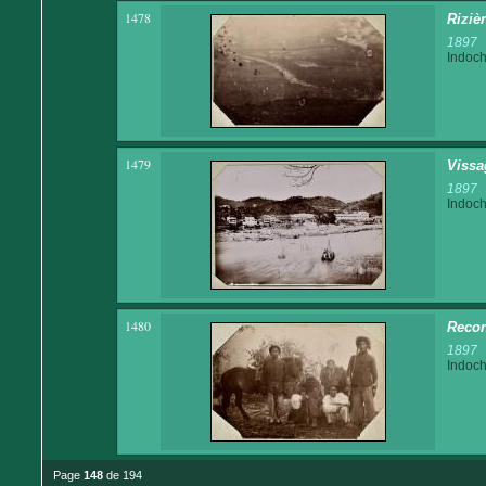
1478
Riziè
1897
Indoch
1479
Vissa
1897
Indoch
1480
Recon
1897
Indoch
Page
148
de 194