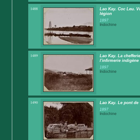
1488
Lao Kay. Coc Leu. Vu
légion
1897
Indochine
1489
Lao Kay. La chefferie
l'infirmerie indigène
1897
Indochine
1490
Lao Kay. Le pont de 
1897
Indochine