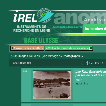
1931
images trouvées
, Type d'image :
« Photographie »
...
Page
149
de 194
1
146
147
1481
Lao Kay. Entretoisem
par les eaux et les c
1897
Indochine