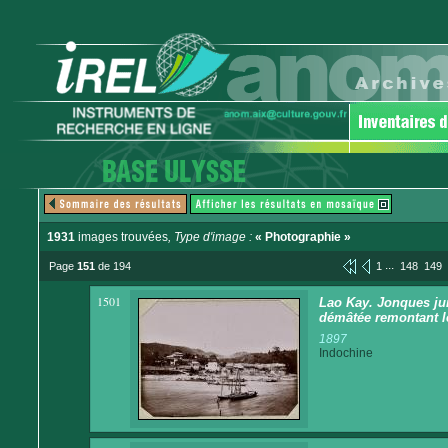
1931
images trouvées
, Type d'image :
« Photographie »
...
Page
151
de 194
1
148
149
1501
Lao Kay. Jonques ju
démâtée remontant l
1897
Indochine