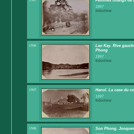
Femmes nhangs de Mu
1897
Indochine
1506
Lao Kay. Rive gauche
Phong
1897
Indochine
1507
Hanoï. La case du co
1897
Indochine
1508
Son Phong. Jonques 