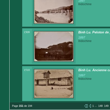
1897
Indochine
1509
Binh Lu. Peloton de 
1897
Indochine
1510
Binh Lu. Ancienne ca
1897
Indochine
...
Page
151
de 194
1
148
149