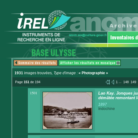
1931
images trouvées
, Type d'image :
« Photographie »
...
Page
151
de 194
1
148
149
1501
Lao Kay. Jonques ju
démâtée remontant l
1897
Indochine