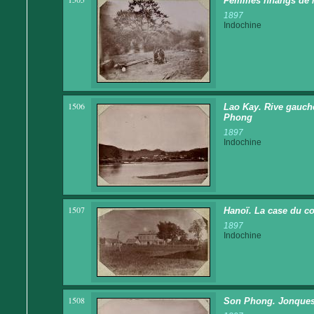
Femmes nhangs de Mu
1897
Indochine
1506
Lao Kay. Rive gauche
Phong
1897
Indochine
1507
Hanoï. La case du co
1897
Indochine
1508
Son Phong. Jonques 