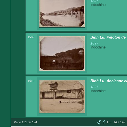
1897
Indochine
1509
Binh Lu. Peloton de 
1897
Indochine
1510
Binh Lu. Ancienne ca
1897
Indochine
...
Page
151
de 194
1
148
149