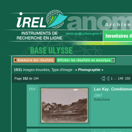
1931
images trouvées
, Type d'image :
« Photographie »
...
Page
152
de 194
1
149
150
1511
Lao Kay. Comblement
1897
Indochine