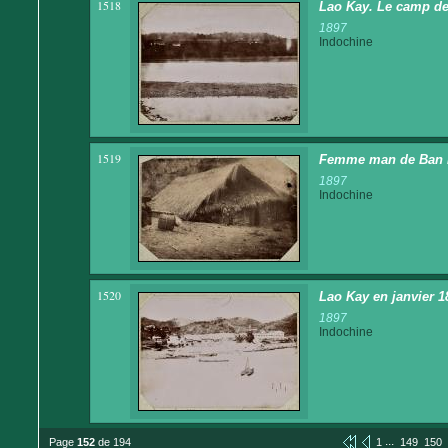
1518
Lao Kay. Le camp de 
1897
Indochine
1519
Femme man de Ban Li
1897
Indochine
1520
Lao Kay en janvier 18
1897
Indochine
...
Page
152
de 194
1
149
150