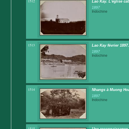
1512
Lao Kay. L'église ca
1897
Indochine
1513
Lao Kay février 1897
1897
Indochine
1514
Nhangs à Muong Ho
1897
Indochine
1515
Une reconnaissance 