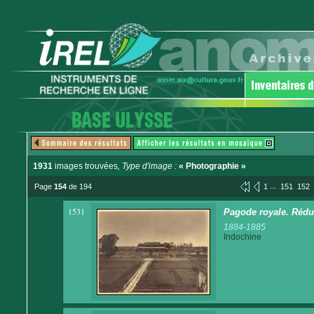
1931
images trouvées
, Type d'image :
« Photographie »
...
Page
154
de 194
1
151
152
1531
Pagode royale. Rédui
1884-1885
Indochine