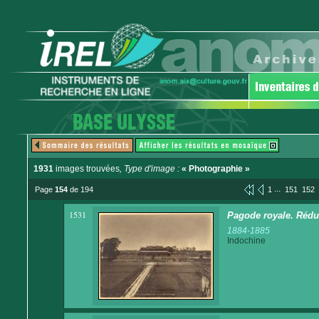
1931
images trouvées
, Type d'image :
« Photographie »
...
Page
154
de 194
1
151
152
1531
Pagode royale. Rédui
1884-1885
Indochine