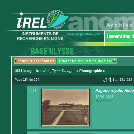
1931
images trouvées
, Type d'image :
« Photographie »
...
Page
154
de 194
1
151
152
1531
Pagode royale. Rédui
1884-1885
Indochine