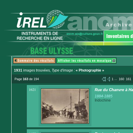
1931
images trouvées
, Type d'image :
« Photographie »
...
Page
163
de 194
1
160
161
1621
Rue du Chanvre à Ha
1884-1885
Indochine