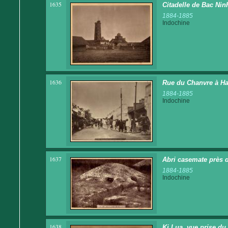
1635
Citadelle de Bac Nin
1884-1885
Indochine
1636
Rue du Chanvre à Ha
1884-1885
Indochine
1637
Abri casemate près 
1884-1885
Indochine
1638
Ki Lua, vue prise du