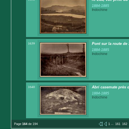
1884-1885
Indochine
1639
Pont sur la route de
1884-1885
Indochine
1640
Abri casemate près 
1884-1885
Indochine
...
Page
164
de 194
1
161
162