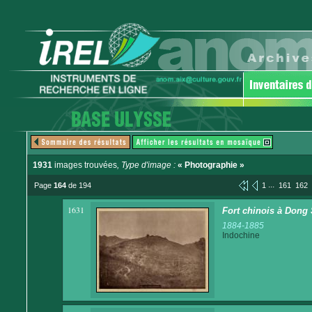
1931
images trouvées
, Type d'image :
« Photographie »
...
Page
164
de 194
1
161
162
1631
Fort chinois à Dong
1884-1885
Indochine