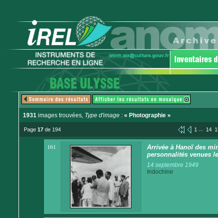
1931
images trouvées
, Type d'image :
« Photographie »
...
Page
17
de 194
1
14
1
161
Arrivée à Hanoï des mi
personnalités venues le
14 septembre 1949
Indochine