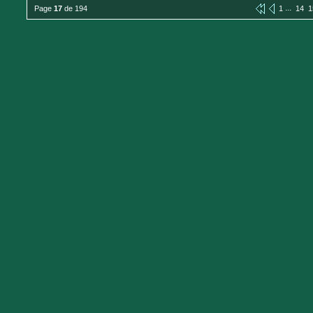
...
Page
17
de 194
1
14
1