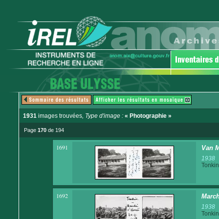
1931
images trouvées
, Type d'image :
« Photographie »
Page
170
de 194
1691
Van M
1938
Tonkin
1692
March
1938
Tonkin