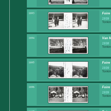
1693
Foire 
1939
Tonkin
1694
Van M
1938
Tonkin
1695
Foire 
1939
Tonkin
1696
Foire 
1939
Tonkin