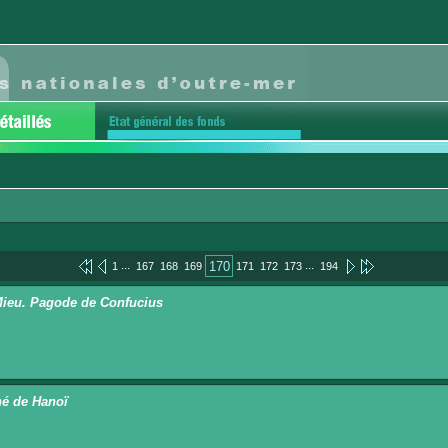
...
...
170
1
167
168
169
171
172
173
194
ieu. Pagode de Confucius
é de Hanoï