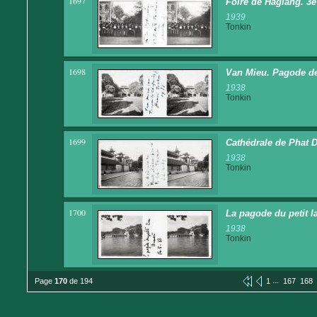
1697
Foire de Hagiang. 3e 
1939
Tonkin
1698
Van Mieu. Pagode d
1938
Tonkin
1699
Cathédrale de Phat 
1938
Tonkin
1700
La pagode du petit l
1938
Tonkin
...
Page
170
de 194
1
167
168