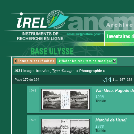
1931
images trouvées
, Type d'image :
« Photographie »
...
Page
170
de 194
1
167
168
1691
Van Mieu. Pagode d
1938
Tonkin
1692
Marché de Hanoï
1938
Tonkin