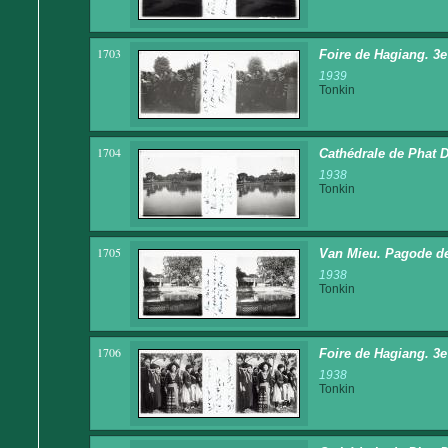
1703
Foire de Hagiang. 3e 
1939
Tonkin
1704
Cathédrale de Phat 
1938
Tonkin
1705
Van Mieu. Pagode d
1938
Tonkin
1706
Foire de Hagiang. 3e 
1938
Tonkin