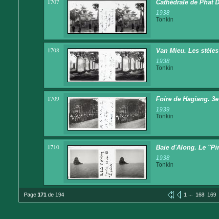
1707
Cathédrale de Phat 
1938
Tonkin
1708
Van Mieu. Les stèles
1938
Tonkin
1709
Foire de Hagiang. 3e 
1939
Tonkin
1710
Baie d'Along. Le "Pir
1938
Tonkin
...
Page
171
de 194
1
168
169