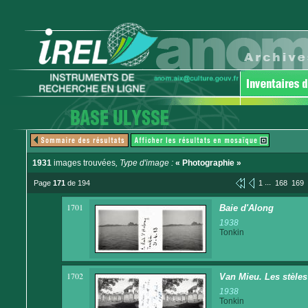
1931
images trouvées
, Type d'image :
« Photographie »
...
Page
171
de 194
1
168
169
1701
Baie d'Along
1938
Tonkin
1702
Van Mieu. Les stèles
1938
Tonkin