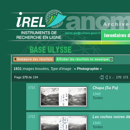
1931
images trouvées
, Type d'image :
« Photographie »
...
Page
173
de 194
1
170
171
1721
Chapa (Sa Pa)
1940
Tonkin
1722
Les roches noires d
1940
Tonkin