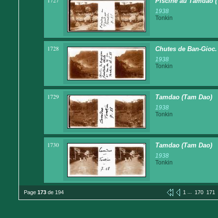
1727
Piscine au Tamdao 
1938
Tonkin
1728
Chutes de Ban-Gioc. F
1938
Tonkin
1729
Tamdao (Tam Dao)
1938
Tonkin
1730
Tamdao (Tam Dao)
1938
Tonkin
...
Page
173
de 194
1
170
171