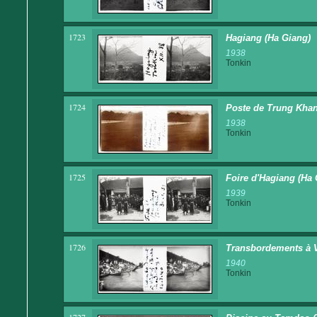
1723
Hagiang (Ha Giang)
1938
Tonkin
1724
Poste de Trung Khan P
1938
Tonkin
1725
Foire d'Hagiang (Ha 
1939
Tonkin
1726
Transbordements à Vi
1940
Tonkin