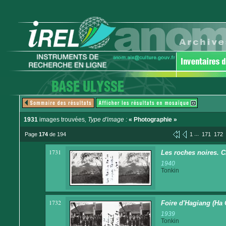
1931
images trouvées
, Type d'image :
« Photographie »
...
Page
174
de 194
1
171
172
1731
Les roches noires. C
1940
Tonkin
1732
Foire d'Hagiang (Ha 
1939
Tonkin