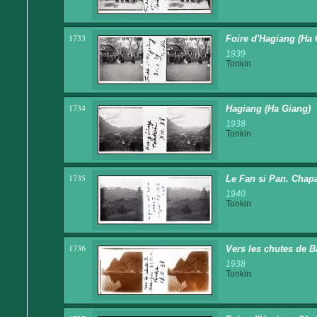
1733
Foire d'Hagiang (Ha 
1939
Tonkin
1734
Hagiang (Ha Giang)
1938
Tonkin
1735
Le Fan si Pan. Chapa
1940
Tonkin
1736
Vers les chutes de Ba
1938
Tonkin