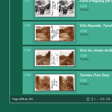
1737
Foire d'Hagiang (Ha 
1939
Tonkin
1738
Villa Raynette. Tam
1938
Tonkin
1739
Vers les chutes de Ba
1938
Tonkin
1740
Tamdao (Tam Dao)
1938
Tonkin
...
Page
174
de 194
1
171
172