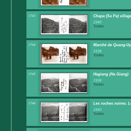
1743
Chapa (Sa Pa) villag
1940
Tonkin
1744
Marché de Quang-Uye
1938
Tonkin
1745
Hagiang (Ha Giang)
1938
Tonkin
1746
Les roches noires. L
1940
Tonkin