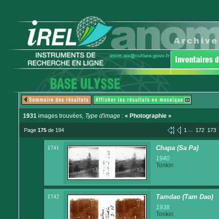
1931
images trouvées
, Type d'image :
« Photographie »
...
Page
175
de 194
1
172
173
1741
Chapa (Sa Pa)
1940
Tonkin
1742
Tamdao (Tam Dao)
1938
Tonkin