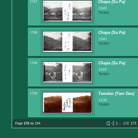
1747
Chapa (Sa Pa)
1940
Tonkin
1748
Chapa (Sa Pa)
1940
Tonkin
1749
Chapa (Sa Pa)
1940
Tonkin
1750
Tamdao (Tam Dao)
1938
Tonkin
...
Page
175
de 194
1
172
173