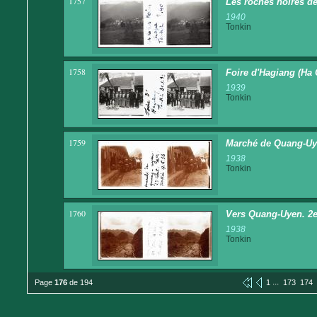
1757
Les roches noires d
1940
Tonkin
1758
Foire d'Hagiang (Ha 
1939
Tonkin
1759
Marché de Quang-Uyen
1938
Tonkin
1760
Vers Quang-Uyen. 2e t
1938
Tonkin
...
Page
176
de 194
1
173
174