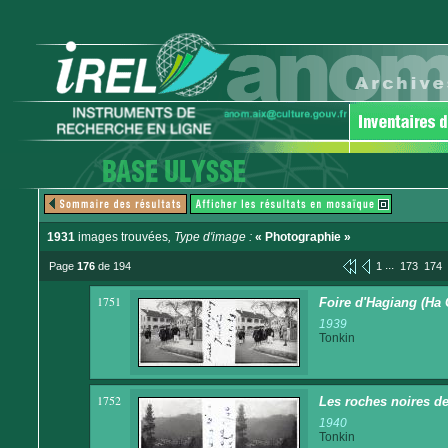
1931
images trouvées
, Type d'image :
« Photographie »
...
Page
176
de 194
1
173
174
1751
Foire d'Hagiang (Ha 
1939
Tonkin
1752
Les roches noires d
1940
Tonkin