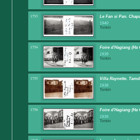
1753
Le Fan si Pan. Chapa
1940
Tonkin
1754
Foire d'Hagiang (Ha 
1939
Tonkin
1755
Villa Raynette. Tam
1938
Tonkin
1756
Foire d'Hagiang (Ha 
1939
Tonkin