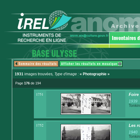
1931
images trouvées
, Type d'image :
« Photographie »
Page
176
de 194
1751
Foire
1939
Tonkin
1752
Les r
1940
Tonkin