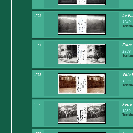
1753
Le Fa
1940
Tonkin
1754
Foire
1939
Tonkin
1755
Villa
1938
Tonkin
1756
Foire
1939
Tonkin