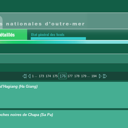
...
...
176
1
173
174
175
177
178
179
194
 d'Hagiang (Ha Giang)
oches noires de Chapa (Sa Pa)