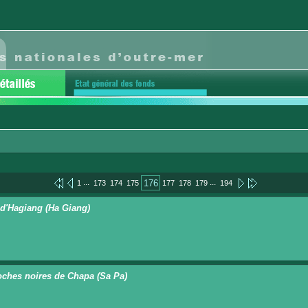
...
...
176
1
173
174
175
177
178
179
194
 d'Hagiang (Ha Giang)
oches noires de Chapa (Sa Pa)