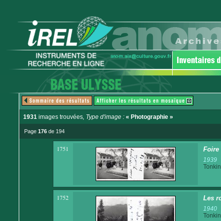
1931
images trouvées
, Type d'image :
« Photographie »
Page
176
de 194
1751
Foire
1939
Tonkin
1752
Les r
1940
Tonkin