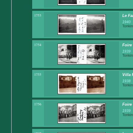
1753
Le Fa
1940
Tonkin
1754
Foire
1939
Tonkin
1755
Villa
1938
Tonkin
1756
Foire
1939
Tonkin