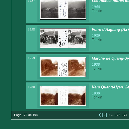
1757
Les roches noires d
1940
Tonkin
1758
Foire d'Hagiang (Ha 
1939
Tonkin
1759
Marché de Quang-Uyen
1938
Tonkin
1760
Vers Quang-Uyen. 2e t
1938
Tonkin
...
Page
176
de 194
1
173
174