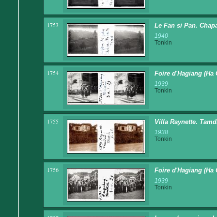
1753
Le Fan si Pan. Chapa
1940
Tonkin
1754
Foire d'Hagiang (Ha 
1939
Tonkin
1755
Villa Raynette. Tam
1938
Tonkin
1756
Foire d'Hagiang (Ha 
1939
Tonkin