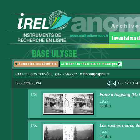
1931
images trouvées
, Type d'image :
« Photographie »
...
Page
176
de 194
1
173
174
1751
Foire d'Hagiang (Ha 
1939
Tonkin
1752
Les roches noires d
1940
Tonkin