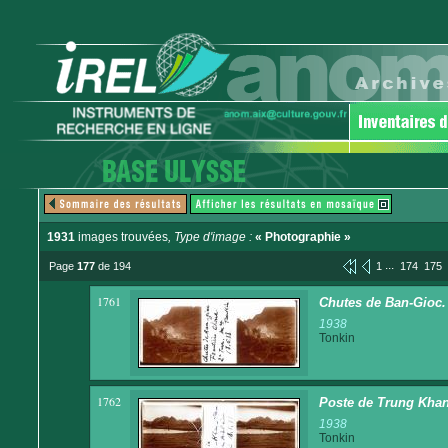
1931
images trouvées
, Type d'image :
« Photographie »
...
Page
177
de 194
1
174
175
1761
Chutes de Ban-Gioc. F
1938
Tonkin
1762
Poste de Trung Khan P
1938
Tonkin