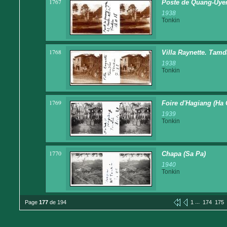
1767
Poste de Quang-Uyen. 
1938
Tonkin
1768
Villa Raynette. Tam
1938
Tonkin
1769
Foire d'Hagiang (Ha 
1939
Tonkin
1770
Chapa (Sa Pa)
1940
Tonkin
...
Page
177
de 194
1
174
175