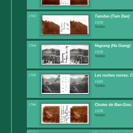
1763
Tamdao (Tam Dao)
1938
Tonkin
1764
Hagiang (Ha Giang)
1939
Tonkin
1765
Les roches noires. C
1940
Tonkin
1766
Chutes de Ban-Gioc. F
1938
Tonkin