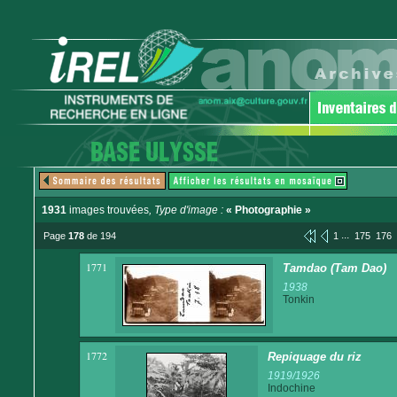
1931
images trouvées
, Type d'image :
« Photographie »
...
Page
178
de 194
1
175
176
1771
Tamdao (Tam Dao)
1938
Tonkin
1772
Repiquage du riz
1919/1926
Indochine