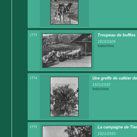
1773
Troupeau de buffles
1919/1926
Indochine
1774
Une greffe de caféier de
1921/1935
Indochine
1775
La campagne de Tie
1921/1935