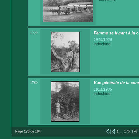
1779
Femme se livrant à la c
1919/1926
Indochine
1780
Vue générale de la conc
1921/1935
Indochine
...
Page
178
de 194
1
175
176