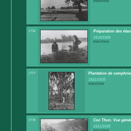
Indochine
1776
Préparation des étan
1919/1926
Indochine
1777
Plantation de camphrie
1921/1935
Indochine
1778
Coc Thon. Vue généra
1921/1935
Indochine