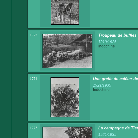
1773
Troupeau de buffles
1919/1926
Indochine
1774
Une greffe de caféier de
1921/1935
Indochine
1775
La campagne de Tie
1921/1935