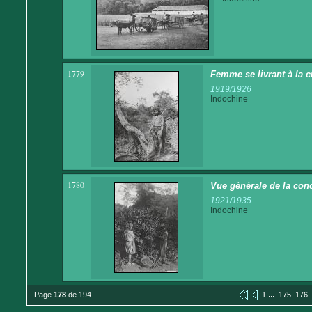
1779
Femme se livrant à la c
1919/1926
Indochine
1780
Vue générale de la conc
1921/1935
Indochine
...
Page
178
de 194
1
175
176