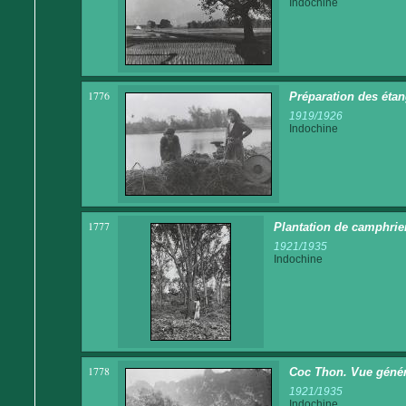
Indochine
1776
Préparation des étan
1919/1926
Indochine
1777
Plantation de camphrie
1921/1935
Indochine
1778
Coc Thon. Vue généra
1921/1935
Indochine