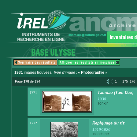
1931
images trouvées
, Type d'image :
« Photographie »
...
Page
178
de 194
1
175
176
1771
Tamdao (Tam Dao)
1938
Tonkin
1772
Repiquage du riz
1919/1926
Indochine