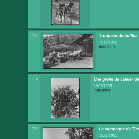
1773
Troupeau de buffles
1919/1926
Indochine
1774
Une greffe de caféier de
1921/1935
Indochine
1775
La campagne de Tie
1921/1935