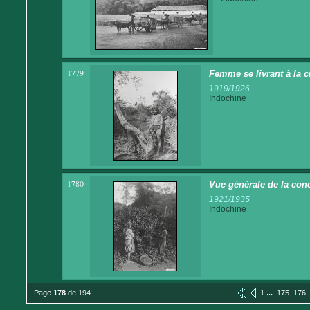
1779
Femme se livrant à la c
1919/1926
Indochine
1780
Vue générale de la conc
1921/1935
Indochine
...
Page
178
de 194
1
175
176