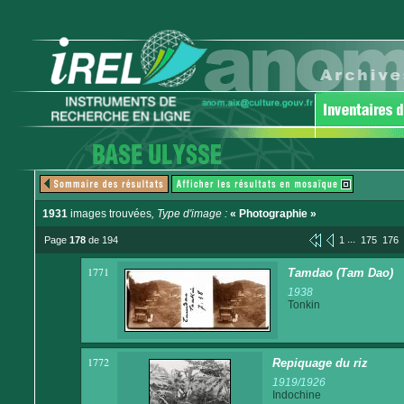
1931
images trouvées
, Type d'image :
« Photographie »
...
Page
178
de 194
1
175
176
1771
Tamdao (Tam Dao)
1938
Tonkin
1772
Repiquage du riz
1919/1926
Indochine