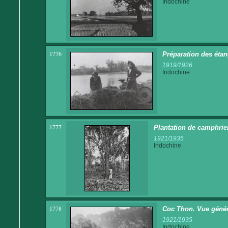
Indochine
1776
Préparation des étan
1919/1926
Indochine
1777
Plantation de camphrie
1921/1935
Indochine
1778
Coc Thon. Vue généra
1921/1935
Indochine