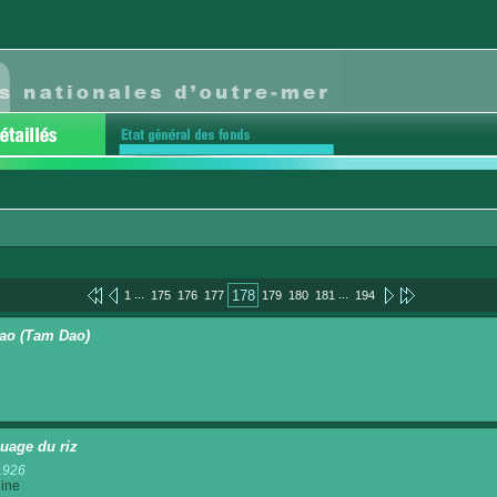
...
...
178
1
175
176
177
179
180
181
194
ao (Tam Dao)
uage du riz
1926
ine