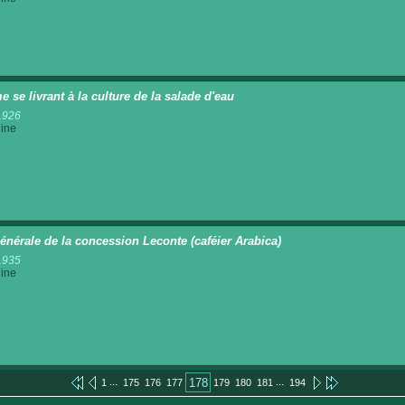
 se livrant à la culture de la salade d'eau
1926
ine
énérale de la concession Leconte (caféier Arabica)
1935
ine
...
...
178
1
175
176
177
179
180
181
194