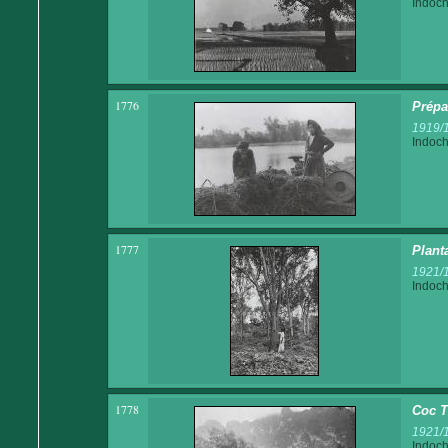
Indoch
1776
Prépa
1919/
Indoch
1777
Plant
1921/
Indoch
1778
Coc T
1921/
Indoch