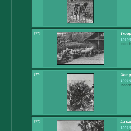
1773
Troup
1919/
Indoch
1774
Une g
1921/
Indoch
1775
La ca
1921/