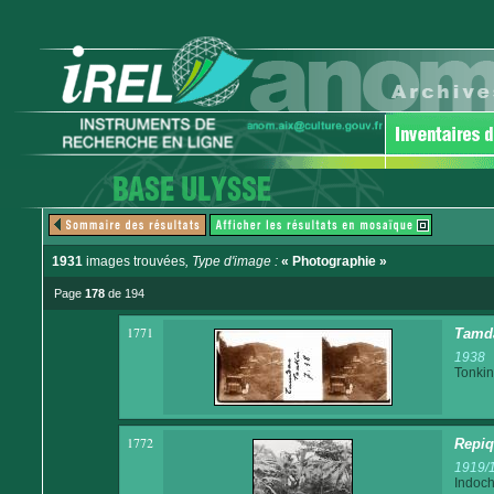
1931
images trouvées
, Type d'image :
« Photographie »
Page
178
de 194
1771
Tamd
1938
Tonkin
1772
Repiq
1919/
Indoch