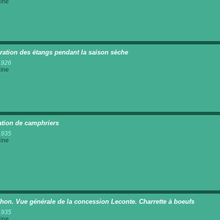
ine
ration des étangs pendant la saison sèche
1926
ine
ation de camphriers
1935
ine
hon. Vue générale de la concession Leconte. Charrette à boeufs
1935
ine