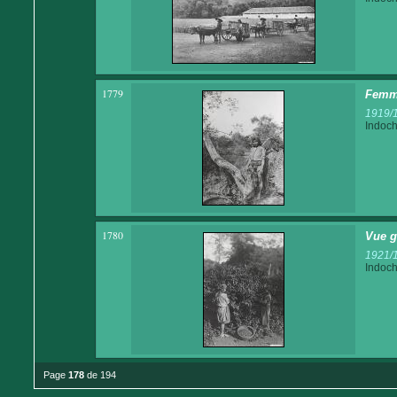
1779
Femme
1919/
Indoch
1780
Vue g
1921/
Indoch
Page
178
de 194