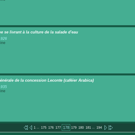
 se livrant à la culture de la salade d'eau
1926
ine
énérale de la concession Leconte (caféier Arabica)
1935
ine
...
...
178
1
175
176
177
179
180
181
194