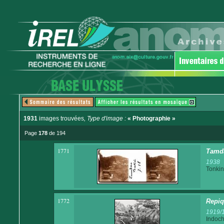
1931
images trouvées
, Type d'image :
« Photographie »
Page
178
de 194
1771
Tamd
1938
Tonkin
1772
Repiq
1919/
Indoch