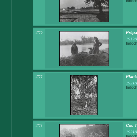
Indoch
1776
Prépa
1919/
Indoch
1777
Plant
1921/
Indoch
1778
Coc T
1921/
Indoch