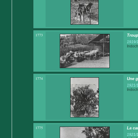
1773
Troup
1919/
Indoch
1774
Une g
1921/
Indoch
1775
La ca
1921/