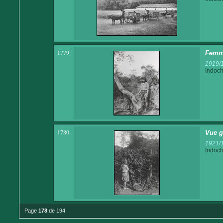
1779
Femme
1919/
Indoch
1780
Vue g
1921/
Indoch
Page
178
de 194