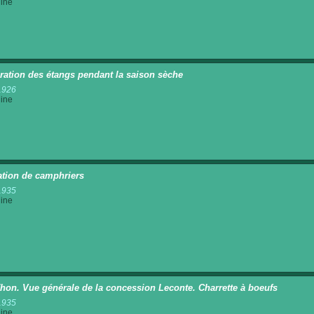
ine
ration des étangs pendant la saison sèche
1926
ine
ation de camphriers
1935
ine
hon. Vue générale de la concession Leconte. Charrette à boeufs
1935
ine