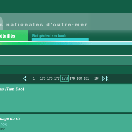
...
...
178
1
175
176
177
179
180
181
194
ao (Tam Dao)
uage du riz
1926
ine