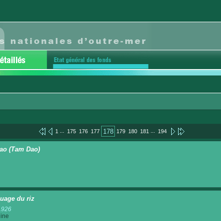
...
...
178
1
175
176
177
179
180
181
194
ao (Tam Dao)
uage du riz
1926
ine