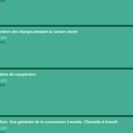
ine
ration des étangs pendant la saison sèche
1926
ine
ation de camphriers
1935
ine
hon. Vue générale de la concession Leconte. Charrette à boeufs
1935
ine