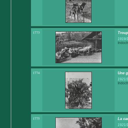
1773
Troup
1919/
Indoch
1774
Une g
1921/
Indoch
1775
La ca
1921/