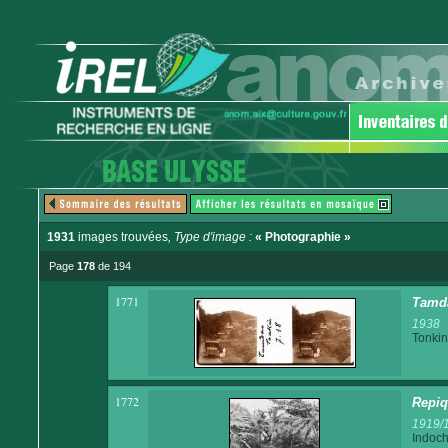
1931
images trouvées
, Type d'image :
« Photographie »
Page
178
de 194
1771
Tamd
1938
Tonkin
1772
Repiq
1919/
Indoch