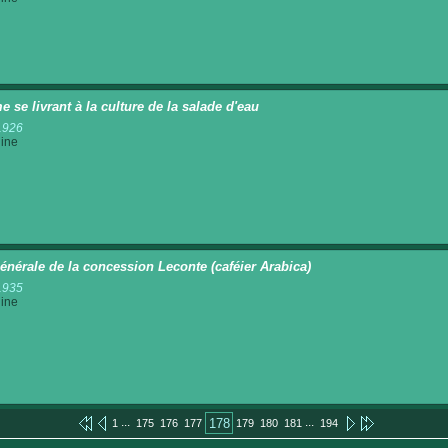
 se livrant à la culture de la salade d'eau
1926
ine
énérale de la concession Leconte (caféier Arabica)
1935
ine
...
...
178
1
175
176
177
179
180
181
194