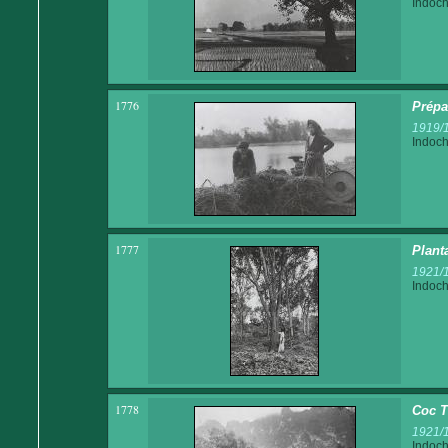
Indoch
1776
Prépa
1919/
Indoch
1777
Plant
1921/
Indoch
1778
Coc T
1921/
Indoch