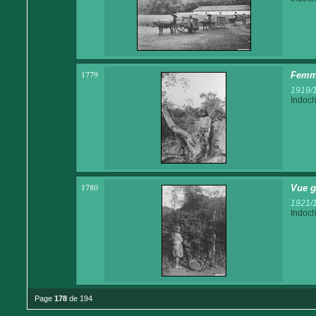
1779
Femme
1919/
Indoch
1780
Vue g
1921/
Indoch
Page
178
de 194