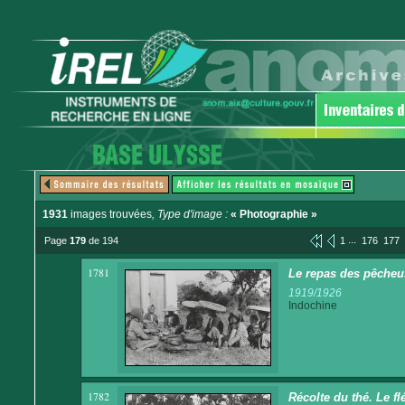
1931
images trouvées
, Type d'image :
« Photographie »
...
Page
179
de 194
1
176
177
1781
Le repas des pêcheu
1919/1926
Indochine
1782
Récolte du thé. Le fl