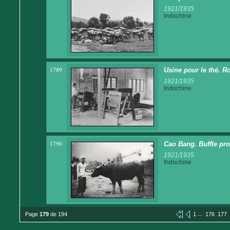
1921/1935
Indochine
1789
Usine pour le thé. Ro
1921/1935
Indochine
1790
Cao Bang. Buffle pro
1921/1935
Indochine
...
Page
179
de 194
1
176
177