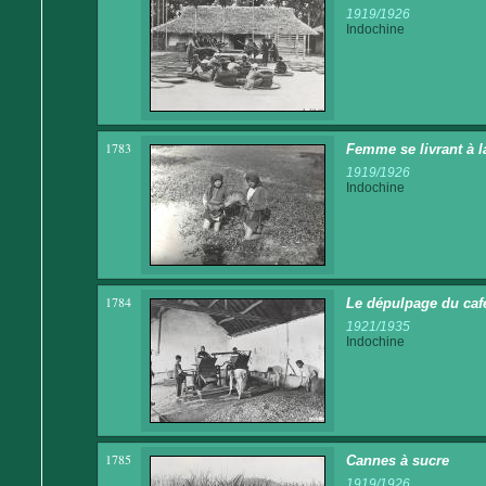
1919/1926
Indochine
1783
Femme se livrant à la
1919/1926
Indochine
1784
Le dépulpage du caf
1921/1935
Indochine
1785
Cannes à sucre
1919/1926