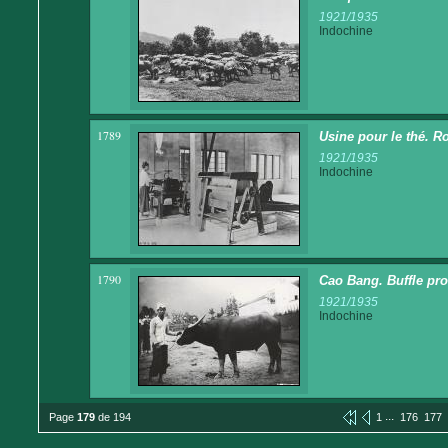
1921/1935
Indochine
1789
Usine pour le thé. Ro
1921/1935
Indochine
1790
Cao Bang. Buffle pro
1921/1935
Indochine
...
Page
179
de 194
1
176
177