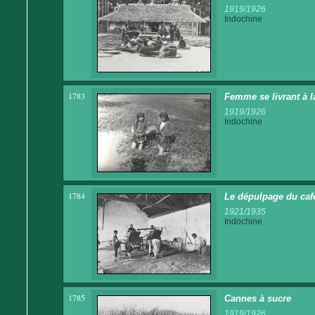
1919/1926
Indochine
1783
Femme se livrant à la
1919/1926
Indochine
1784
Le dépulpage du caf
1921/1935
Indochine
1785
Cannes à sucre
1919/1926