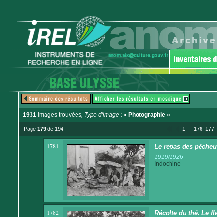
1931
images trouvées
, Type d'image :
« Photographie »
...
Page
179
de 194
1
176
177
1781
Le repas des pêcheu
1919/1926
Indochine
1782
Récolte du thé. Le fl