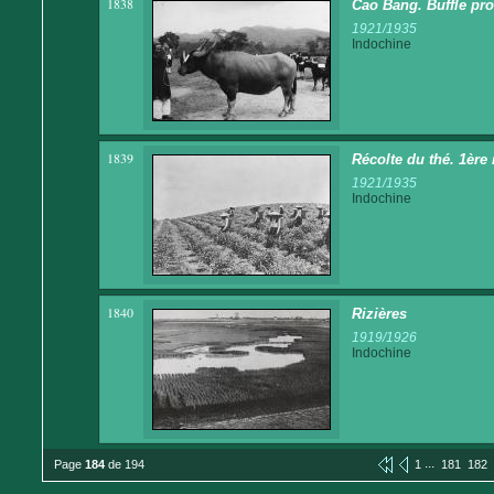
1838
Cao Bang. Buffle pro
1921/1935
Indochine
1839
Récolte du thé. 1ère 
1921/1935
Indochine
1840
Rizières
1919/1926
Indochine
...
Page
184
de 194
1
181
182