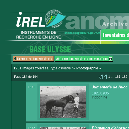
1931
images trouvées
, Type d'image :
« Photographie »
...
Page
184
de 194
1
181
182
1831
Jumenterie de Nùoc H
1921/1935
Indochine
1832
Plantation d'abrasin