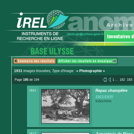
1931
images trouvées
, Type d'image :
« Photographie »
...
Page
185
de 194
1
182
183
1841
Repas champêtre
1921/1935
Indochine
1842
Jumenterie de Nùoc 