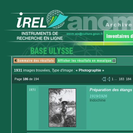
1931
images trouvées
, Type d'image :
« Photographie »
...
Page
186
de 194
1
183
184
1851
Préparation des étangs
1919/1926
Indochine