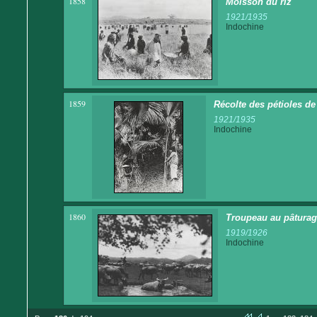
1858
Moisson du riz
1921/1935
Indochine
1859
Récolte des pétioles de 
1921/1935
Indochine
1860
Troupeau au pâturage
1919/1926
Indochine