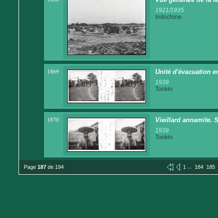
1921/1935
Indochine
1869
Unité d'évacuation 
1939
Tonkin
1870
Vieillard annamite. 
1939
Tonkin
...
Page
187
de 194
1
184
185