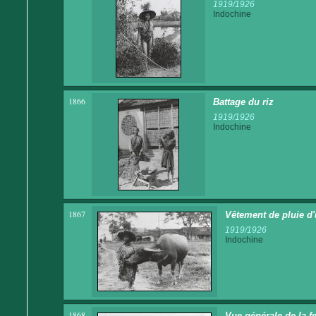
1919/1926
Indochine
1866
Battage du riz
1919/1926
Indochine
1867
Vêtement de pluie d'
1919/1926
Indochine
1868
Vue générale de la fe