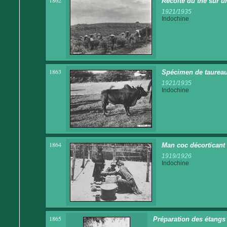
1862
Récolte du thé sur un
1921/1935
Indochine
1863
Spécimen de taureau
1921/1935
Indochine
1864
Man coc décorticant 
1919/1926
Indochine
1865
Préparation des étangs