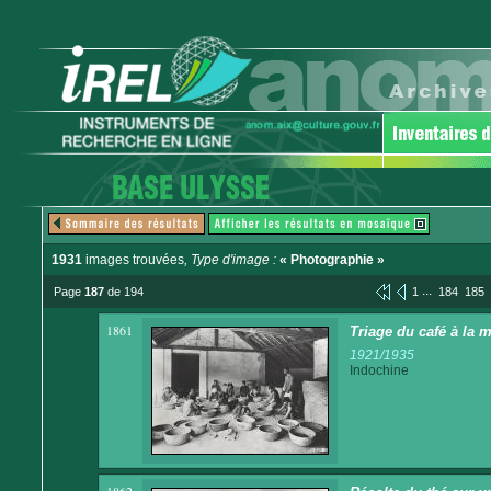
1931
images trouvées
, Type d'image :
« Photographie »
...
Page
187
de 194
1
184
185
1861
Triage du café à la 
1921/1935
Indochine