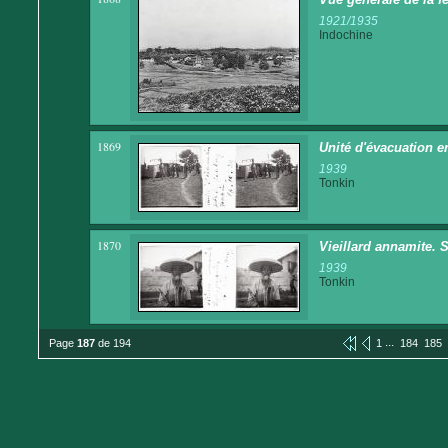
1921/1935
Indochine
1869
Unité d'évacuation 
1939
Tonkin
1870
Vieillard annamite. 
1939
Tonkin
...
Page
187
de 194
1
184
185