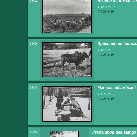
1862
Récolte du thé sur un
1921/1935
Indochine
1863
Spécimen de taureau
1921/1935
Indochine
1864
Man coc décorticant 
1919/1926
Indochine
1865
Préparation des étangs