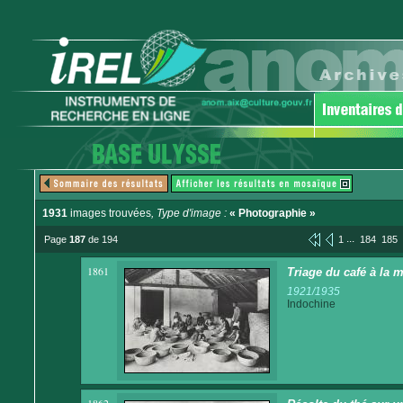
1931
images trouvées
, Type d'image :
« Photographie »
...
Page
187
de 194
1
184
185
1861
Triage du café à la 
1921/1935
Indochine