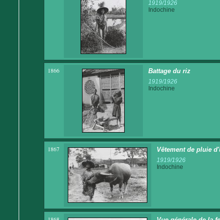
1919/1926
Indochine
1866
Battage du riz
1919/1926
Indochine
1867
Vêtement de pluie d'
1919/1926
Indochine
1868
Vue générale de la fe