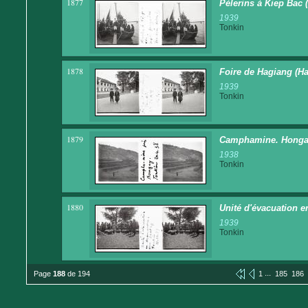
1877
Pèlerins à Kiep Bac
1939
Tonkin
1878
Foire de Hagiang (H
1939
Tonkin
1879
Camphamine. Honga
1938
Tonkin
1880
Unité d'évacuation 
1939
Tonkin
...
Page
188
de 194
1
185
186