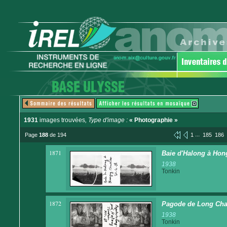
1931
images trouvées
, Type d'image :
« Photographie »
...
Page
188
de 194
1
185
186
1871
Baie d'Halong à Hon
1938
Tonkin
1872
Pagode de Long Cha
1938
Tonkin