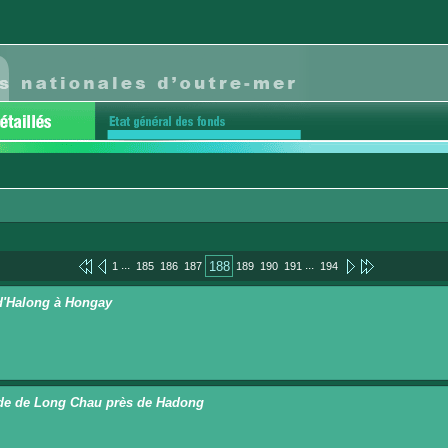
...
...
188
1
185
186
187
189
190
191
194
d'Halong à Hongay
e de Long Chau près de Hadong