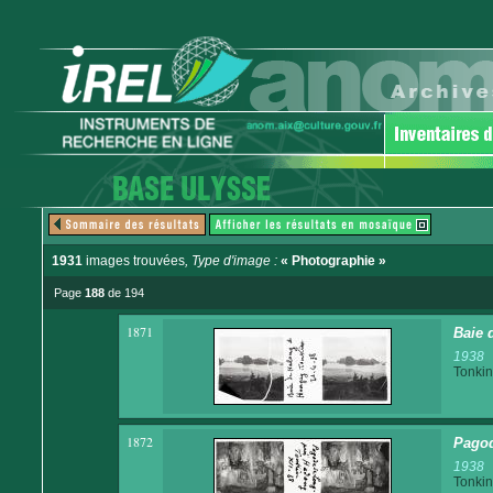
1931
images trouvées
, Type d'image :
« Photographie »
Page
188
de 194
1871
Baie 
1938
Tonkin
1872
Pagod
1938
Tonkin