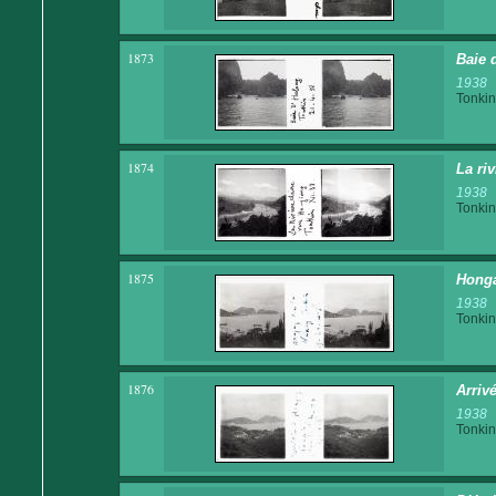
1873
Baie 
1938
Tonkin
1874
La ri
1938
Tonkin
1875
Hong
1938
Tonkin
1876
Arriv
1938
Tonkin