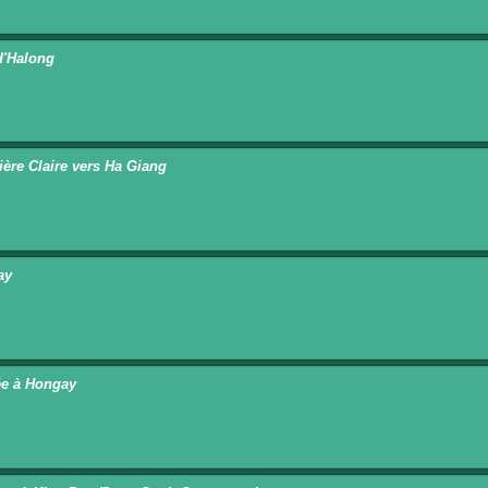
d'Halong
vière Claire vers Ha Giang
ay
ée à Hongay