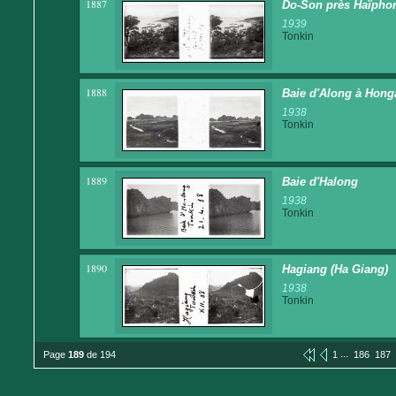
1887
Do-Son près Haïpho
1939
Tonkin
1888
Baie d'Along à Hong
1938
Tonkin
1889
Baie d'Halong
1938
Tonkin
1890
Hagiang (Ha Giang)
1938
Tonkin
...
Page
189
de 194
1
186
187