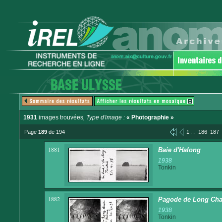
1931
images trouvées
, Type d'image :
« Photographie »
...
Page
189
de 194
1
186
187
1881
Baie d'Halong
1938
Tonkin
1882
Pagode de Long Cha
1938
Tonkin