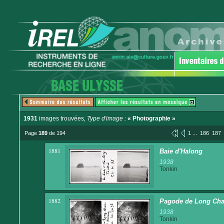
1931
images trouvées
, Type d'image :
« Photographie »
...
Page
189
de 194
1
186
187
1881
Baie d'Halong
1938
Tonkin
1882
Pagode de Long Cha
1938
Tonkin