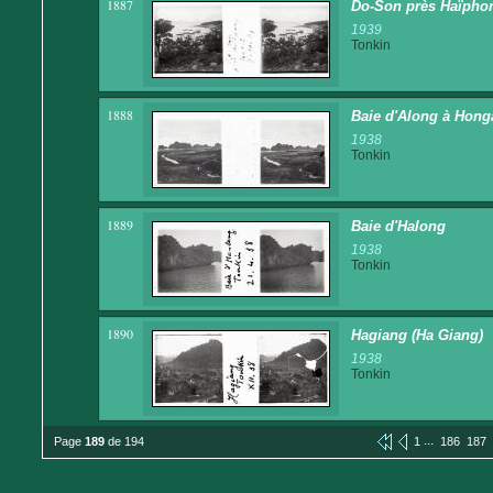
1887
Do-Son près Haïpho
1939
Tonkin
1888
Baie d'Along à Hong
1938
Tonkin
1889
Baie d'Halong
1938
Tonkin
1890
Hagiang (Ha Giang)
1938
Tonkin
...
Page
189
de 194
1
186
187