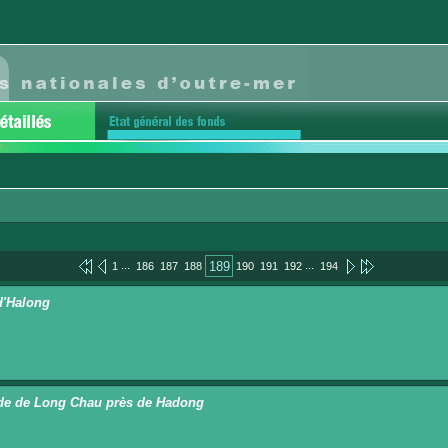
...
...
189
1
186
187
188
190
191
192
194
d'Halong
e de Long Chau près de Hadong