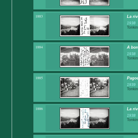
1883
La ri
1938
Tonkin
1884
A bor
1938
Tonkin
1885
Pagod
1939
Tonkin
1886
La ri
1938
Tonkin