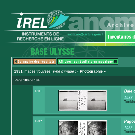
1931
images trouvées
, Type d'image :
« Photographie »
Page
189
de 194
1881
Baie 
1938
Tonkin
1882
Pagod
1938
Tonkin