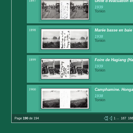
1897
Unité d'évacuation 
1939
Tonkin
1898
Marée basse en baie
1938
Tonkin
1899
Foire de Hagiang (H
1939
Tonkin
1900
Camphamine. Honga
1938
Tonkin
...
Page
190
de 194
1
187
18