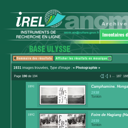
1931
images trouvées
, Type d'image :
« Photographie »
...
Page
190
de 194
1
187
18
1891
Camphamine. Honga
1938
Tonkin
1892
Foire de Hagiang (H
1939
Tonkin