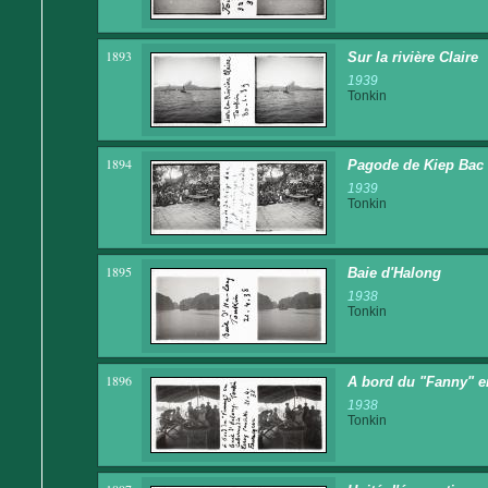
1893
Sur la rivière Claire
1939
Tonkin
1894
Pagode de Kiep Bac 
1939
Tonkin
1895
Baie d'Halong
1938
Tonkin
1896
A bord du "Fanny" en
1938
Tonkin