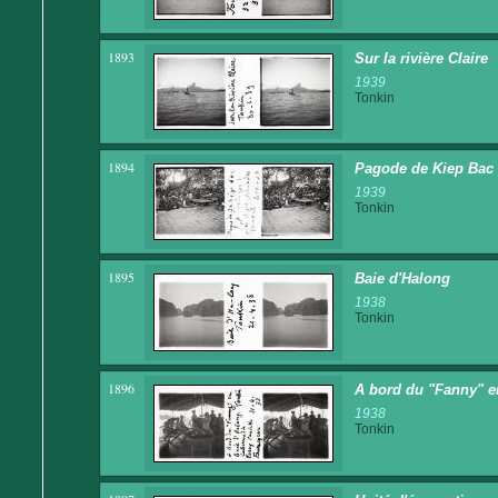
1893
Sur la rivière Claire
1939
Tonkin
1894
Pagode de Kiep Bac 
1939
Tonkin
1895
Baie d'Halong
1938
Tonkin
1896
A bord du "Fanny" en
1938
Tonkin