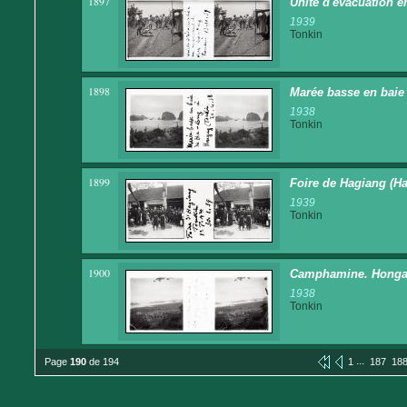
1897
Unité d'évacuation 
1939
Tonkin
1898
Marée basse en baie
1938
Tonkin
1899
Foire de Hagiang (H
1939
Tonkin
1900
Camphamine. Honga
1938
Tonkin
...
Page
190
de 194
1
187
18