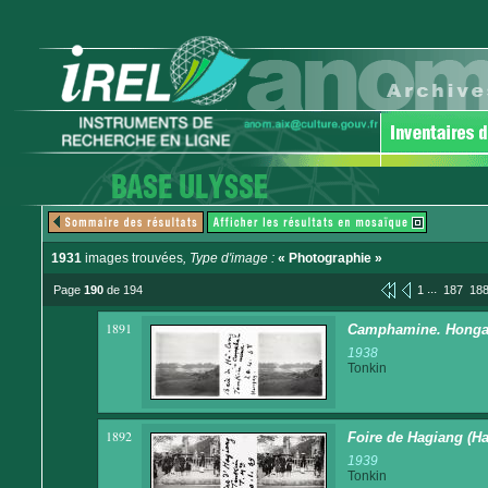
1931
images trouvées
, Type d'image :
« Photographie »
...
Page
190
de 194
1
187
18
1891
Camphamine. Honga
1938
Tonkin
1892
Foire de Hagiang (H
1939
Tonkin