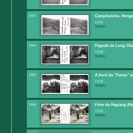
1903
Camphamine. Honga
1938
Tonkin
1904
Pagode de Long Cha
1938
Tonkin
1905
A bord du "Fanny" en
1938
Tonkin
1906
Foire de Hagiang (H
1939
Tonkin