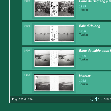
1907
Foire de Hagiang (H
1939
Tonkin
1908
Baie d'Halong
1938
Tonkin
1909
Banc de sable sous 
1939
Tonkin
1910
Hongay
1938
Tonkin
...
Page
191
de 194
1
188