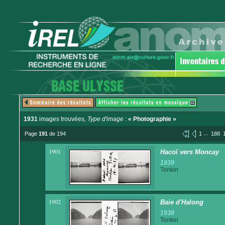
1931
images trouvées
, Type d'image :
« Photographie »
...
Page
191
de 194
1
188
1901
Hacoï vers Moncay
1939
Tonkin
1902
Baie d'Halong
1938
Tonkin