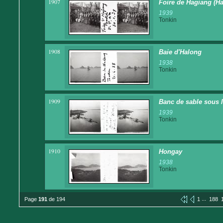
1907
Foire de Hagiang (H
1939
Tonkin
1908
Baie d'Halong
1938
Tonkin
1909
Banc de sable sous 
1939
Tonkin
1910
Hongay
1938
Tonkin
...
Page
191
de 194
1
188