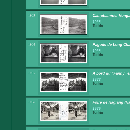
1903
Camphamine. Honga
1938
Tonkin
1904
Pagode de Long Cha
1938
Tonkin
1905
A bord du "Fanny" en
1938
Tonkin
1906
Foire de Hagiang (H
1939
Tonkin