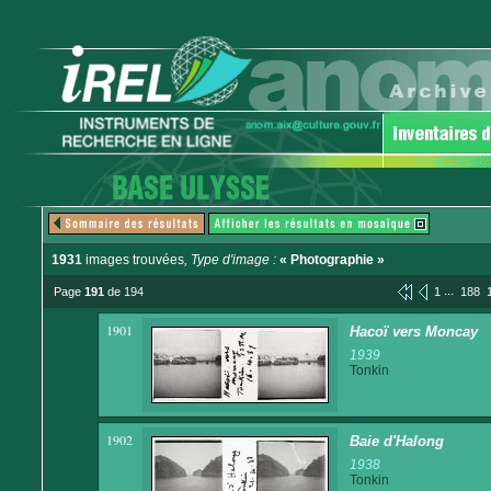
1931
images trouvées
, Type d'image :
« Photographie »
...
Page
191
de 194
1
188
1901
Hacoï vers Moncay
1939
Tonkin
1902
Baie d'Halong
1938
Tonkin