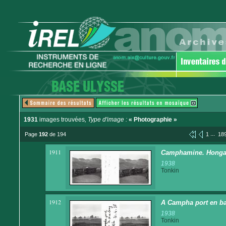
1931
images trouvées
, Type d'image :
« Photographie »
...
Page
192
de 194
1
18
1911
Camphamine. Honga
1938
Tonkin
1912
A Campha port en ba
1938
Tonkin