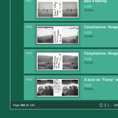
1917
Baie d'Halong
1938
Tonkin
1918
Camphamine. Honga
1938
Tonkin
1919
Camphamine. Honga
1938
Tonkin
1920
A bord du "Fanny" en
1938
Tonkin
...
Page
192
de 194
1
18