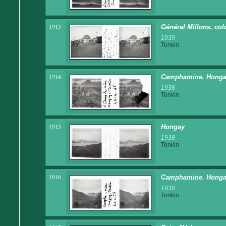
1913
Général Millons, col
1939
Tonkin
1914
Camphamine. Honga
1938
Tonkin
1915
Hongay
1938
Tonkin
1916
Camphamine. Honga
1938
Tonkin