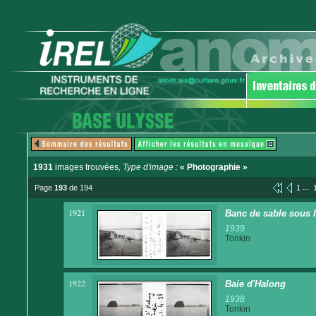
1931
images trouvées
, Type d'image :
« Photographie »
...
Page
193
de 194
1
1921
Banc de sable sous 
1939
Tonkin
1922
Baie d'Halong
1938
Tonkin