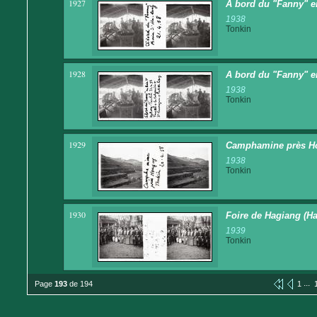
1927
A bord du "Fanny" en
1938
Tonkin
1928
A bord du "Fanny" en
1938
Tonkin
1929
Camphamine près H
1938
Tonkin
1930
Foire de Hagiang (H
1939
Tonkin
...
Page
193
de 194
1