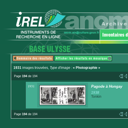
1931
images trouvées
, Type d'image :
« Photographie »
Page
194
de 194
1931
Pagode à Hongay
1938
Tonkin
Page
194
de 194